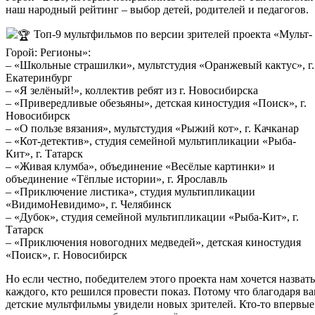
наш народный рейтинг – выбор детей, родителей и педагогов.
Топ-9 мультфильмов по версии зрителей проекта «Мульт-
Горой: Регионы»:
– «Школьные страшилки», мультстудия «Оранжевый кактус», г.
Екатеринбург
– «Я зелёный!», коллектив ребят из г. Новосибирска
– «Привередливые обезьяны», детская киностудия «Поиск», г.
Новосибирск
– «О пользе вязания», мультстудия «Рыжий кот», г. Качканар
– «Кот-детектив», студия семейной мультипликации «Рыба-
Кит», г. Татарск
– «Живая клумба», объединение «Весёлые картинки» и
объединение «Тёплые истории», г. Ярославль
– «Приключение листика», студия мультипликации
«ВидимоНевидимо», г. Челябинск
– «Дубок», студия семейной мультипликации «Рыба-Кит», г.
Татарск
– «Приключения новогодних медведей», детская киностудия
«Поиск», г. Новосибирск
Но если честно, победителем этого проекта нам хочется назвать
каждого, кто решился провести показ. Потому что благодаря в
детские мультфильмы увидели новых зрителей. Кто-то впервые