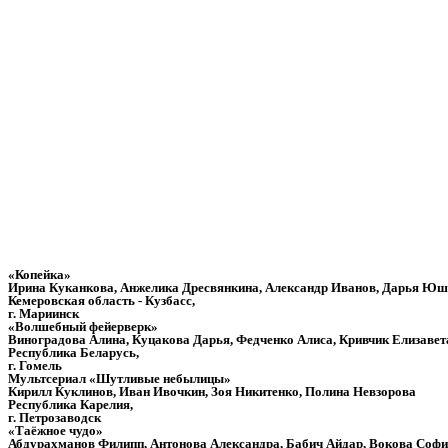
«Копейка»
Ирина Куканкова, Анжелика Дресвянкина, Александр Иванов, Дарья Юш
Кемеровская область - Кузбасс,
г. Мариинск
«Волшебный фейерверк»
Виноградова Алина, Куцакова Дарья, Федченко Алиса, Кривчик Елизавет
Республика Беларусь,
г. Гомель
Мультсериал «Шутливые небылицы»
Кирилл Куклинов, Иван Ивочкин, Зоя Никитенко, Полина Невзорова
Республика Карелия,
г. Петрозаводск
«Таёжное чудо»
Абдурахманов Филипп, Антонова Александра, Бабич Айдар, Вокова Соф