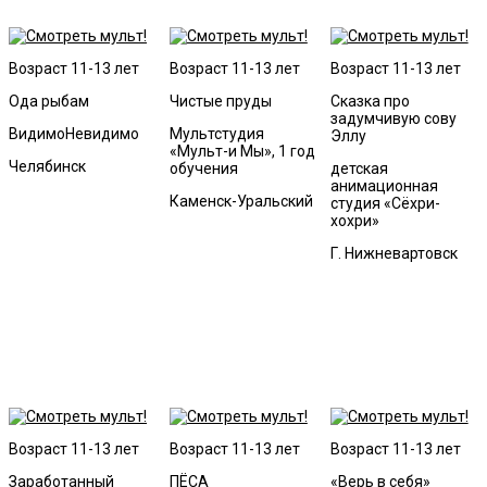
Возраст 11-13 лет
Возраст 11-13 лет
Возраст 11-13 лет
Ода рыбам
Чистые пруды
Сказка про
задумчивую сову
ВидимоНевидимо
Мультстудия
Эллу
«Мульт-и Мы», 1 год
Челябинск
обучения
детская
анимационная
Каменск-Уральский
студия «Сёхри-
хохри»
Г. Нижневартовск
Возраст 11-13 лет
Возраст 11-13 лет
Возраст 11-13 лет
Заработанный
ПЁСА
«Верь в себя»