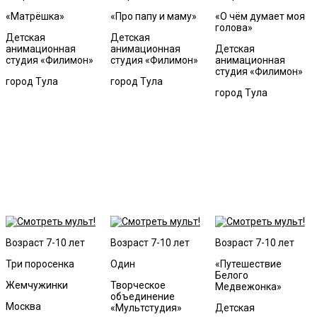
«Матрёшка»
«Про папу и маму»
«О чём думает моя
голова»
Детская
Детская
анимационная
анимационная
Детская
студия «Филимон»
студия «Филимон»
анимационная
студия «Филимон»
город Тула
город Тула
город Тула
Возраст 7-10 лет
Возраст 7-10 лет
Возраст 7-10 лет
Три поросенка
Один
«Путешествие
Белого
Жемчужинки
Творческое
Медвежонка»
объединение
Москва
«Мультстудия»
Детская