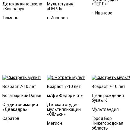
Детская киношкола
Мультстудия
«ПЕРЛ»
«Kinobaby»
«ПЕРЛ»
г. Иваново
Тюмень
г. Иваново
Возраст 7-10 лет
Возраст 7-10 лет
Возраст 7-10 лет
Богатырский Danse
м/ф » Фёдор и я..»
День рождения
буквы К
Студия анимации
Детская студия
«Двакадра»
мультипликации
Мультландия
«Сёльси»
Саратов
Город Бор
Мегион
Нижегородская
область