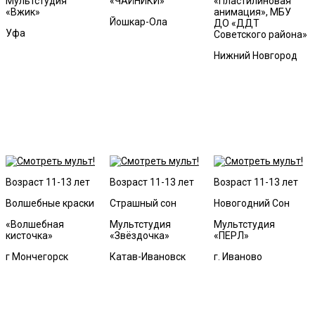
Мультстудия
«ЧАЙНИКИ»
«Пластилиновая
«Вжик»
анимация», МБУ
Йошкар-Ола
ДО «ДДТ
Уфа
Советского района»
Нижний Новгород
Возраст 11-13 лет
Возраст 11-13 лет
Возраст 11-13 лет
Волшебные краски
Страшный сон
Новогодний Сон
«Волшебная
Мультстудия
Мультстудия
кисточка»
«Звёздочка»
«ПЕРЛ»
г Мончегорск
Катав-Ивановск
г. Иваново