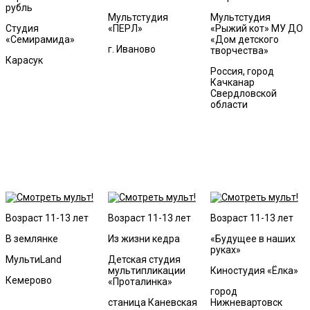
рубль
Мультстудия
Мультстудия
Студия
«ПЕРЛ»
«Рыжий кот» МУ ДО
«Семирамида»
«Дом детского
г. Иваново
творчества»
Карасук
Россия, город
Качканар
Свердловской
области
Возраст 11-13 лет
Возраст 11-13 лет
Возраст 11-13 лет
В землянке
Из жизни кедра
«Будущее в наших
руках»
МультиLand
Детская студия
мультипликации
Киностудия «Ёлка»
Кемерово
«Проталинка»
город
станица Каневская
Нижневартовск