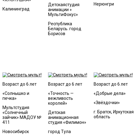
Нерюнгри
Детскаястудия
Калининград
анимации »
МультиФокус»
Республика
Беларусь. город
Борисов
Возраст до 6 лет
Возраст до 6 лет
Возраст до 6 лет
«Солнышко и
«Точность —
«Добрые дела»
печка»
вежливость
«Звёздочки»
королей»
Мультстудия
г. Братск, Иркутская
«Солнечный
Детская
область
зайчик» МАДОУ №
анимационная
411
студия «Филимон»
Новосибирск
город Тула