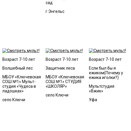
сад
г.Энгельс
Возраст 7-10 лет
Возраст 7-10 лет
Возраст 7-10 лет
Волшебный лес
Защитник леса
Если был бы я
ежиком(Почему у
МБОУ «Ключевская
МБОУ «Ключевская
ежика иголки?)
СОШ №1» Мульт-
СОШ №1» СТУДИЯ
студия «Чудеса в
«ШКОЛЯР»
Мультстудия
ладошках»
«Вжик»
село Ключи
село Ключи
Уфа