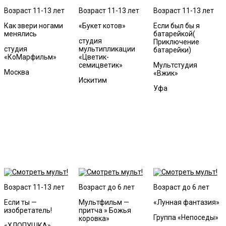
Возраст 11-13 лет
Возраст 11-13 лет
Возраст 11-13 лет
Как звери ногами
«Букет котов»
Если был бы я
менялись
батарейкой(
студия
Приключение
студия
мультипликации
батарейки)
«КоМарфильм»
«Цветик-
семицветик»
Мультстудия
Москва
«Вжик»
Искитим
Уфа
Возраст 11-13 лет
Возраст до 6 лет
Возраст до 6 лет
Если ты —
Мультфильм —
«Лунная фантазия»
изобретатель!
притча » Божья
Группа «Непоседы»
коровка»
«ХЛОПУШКА»