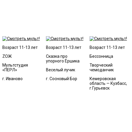
Возраст 11-13 лет
Возраст 11-13 лет
Возраст 11-13 лет
ZОЖ
Сказка про
Бессонница
упорного Ёршика
Мультстудия
Творческий
«ПЕРЛ»
Веселый лучик
чемоданчик
г. Иваново
г. Сосновый Бор
Кемеровская
область — Кузбасс,
г.Гурьевск