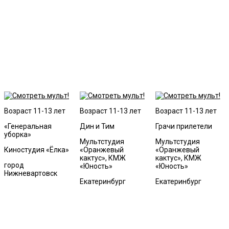
Возраст 11-13 лет
Возраст 11-13 лет
Возраст 11-13 лет
«Генеральная
Дин и Тим
Грачи прилетели
уборка»
Мультстудия
Мультстудия
Киностудия «Ёлка»
«Оранжевый
«Оранжевый
кактус», КМЖ
кактус», КМЖ
город
«Юность»
«Юность»
Нижневартовск
Екатеринбург
Екатеринбург