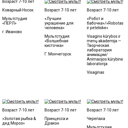
Возраст 7-10 лет
Коварный Носок
Возраст 7-10 лет
Возраст 7-10 лет
Мультстудия
«Лучшее
«Робот и
«ПЕРЛ»
украшение для
бабочка»/»Robotas
человека»
ir peteliske»
г. Иваново
Мультстудия
Visagino kūrybos ir
«Волшебная
menų akademija —
кисточка»
Творческая
лаборатория
Г. Мончегорск
анимации/
Animacijos kūrybinė
laboratorija
Visaginas
Возраст 7-10 лет
Возраст 7-10 лет
Возраст 7-10 лет
«Золотая рыбка &
Принцесса и
Черепаха
дед Мороз»
Дракон
Мультстудия