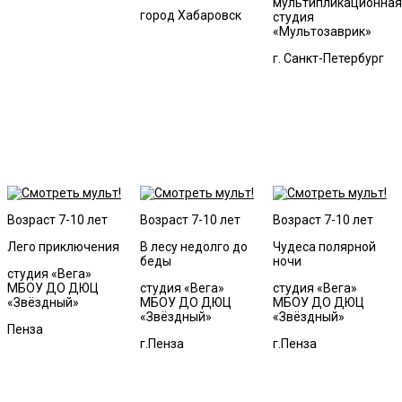
мультипликационная
город Хабаровск
студия
«Мультозаврик»
г. Санкт-Петербург
Возраст 7-10 лет
Возраст 7-10 лет
Возраст 7-10 лет
Лего приключения
В лесу недолго до
Чудеса полярной
беды
ночи
студия «Вега»
МБОУ ДО ДЮЦ
студия «Вега»
студия «Вега»
«Звёздный»
МБОУ ДО ДЮЦ
МБОУ ДО ДЮЦ
«Звёздный»
«Звёздный»
Пенза
г.Пенза
г.Пенза