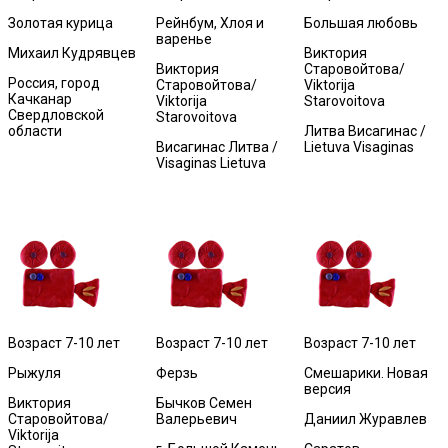
Золотая курица
Рейнбум, Хлоя и
Большая любовь
варенье
Михаил Кудрявцев
Виктория
Виктория
Старовойтова/
Россия, город
Старовойтова/
Viktorija
Качканар
Viktorija
Starovoitova
Свердловской
Starovoitova
области
Литва Висагинас /
Висагинас Литва /
Lietuva Visaginas
Visaginas Lietuva
Возраст 7-10 лет
Возраст 7-10 лет
Возраст 7-10 лет
Рыжуля
Ферзь
Смешарики. Новая
версия
Виктория
Бычков Семен
Старовойтова/
Валерьевич
Даниил Журавлев
Viktorija