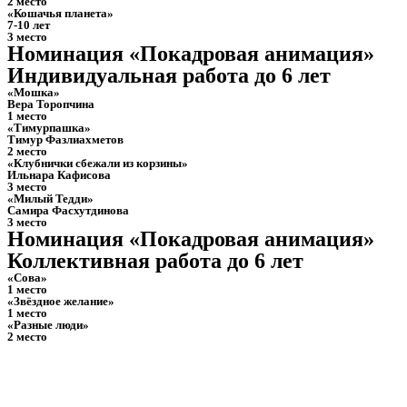
2 место
«Кошачья планета»
7-10 лет
3 место
Номинация «Покадровая анимация»
Индивидуальная работа до 6 лет
«Мошка»
Вера Торопчина
1 место
«Тимурпашка»
Тимур Фазлиахметов
2 место
«Клубнички сбежали из корзины»
Ильнара Кафисова
3 место
«Милый Тедди»
Самира Фасхутдинова
3 место
Номинация «Покадровая анимация»
Коллективная работа до 6 лет
«Сова»
1 место
«Звёздное желание»
1 место
«Разные люди»
2 место