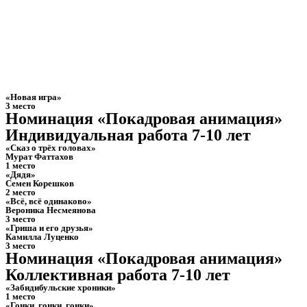
«Новая игра»
3 место
Номинация «Покадровая анимация»
Индивидуальная работа 7-10 лет
«Сказ о трёх головах»
Мурат Фаттахов
1 место
«Дядя»
Семен Корешков
2 место
«Всё, всё одинаково»
Вероника Несмеянова
3 место
«Гриша и его друзья»
Камилла Луценко
3 место
Номинация «Покадровая анимация»
Коллективная работа 7-10 лет
«Забидибульские хроники»
1 место
«Гонки, гонки, гонки»